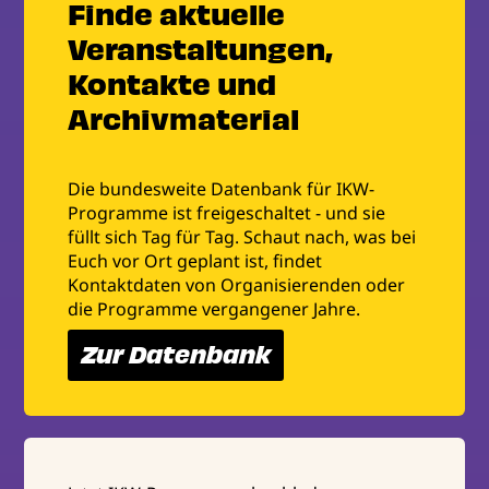
Finde aktuelle
Veranstaltungen,
Kontakte und
Archivmaterial
Die bundesweite Datenbank für IKW-
Programme ist freigeschaltet - und sie
füllt sich Tag für Tag. Schaut nach, was bei
Euch vor Ort geplant ist, findet
Kontaktdaten von Organisierenden oder
die Programme vergangener Jahre.
Zur Datenbank