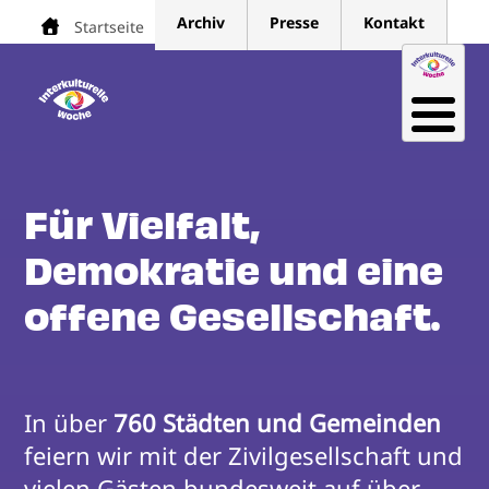
Direkt
Archiv
Presse
Kontakt
Startseite
Pfadnavigation
zum
Inhalt
Für Vielfalt,
Demokratie und eine
offene Gesellschaft.
In über 
760 Städten und Gemeinden
feiern wir mit der Zivilgesellschaft und 
vielen Gästen bundesweit auf über 