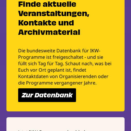
Finde aktuelle
Veranstaltungen,
Kontakte und
Archivmaterial
Die bundesweite Datenbank für IKW-
Programme ist freigeschaltet - und sie
füllt sich Tag für Tag. Schaut nach, was bei
Euch vor Ort geplant ist, findet
Kontaktdaten von Organisierenden oder
die Programme vergangener Jahre.
Zur Datenbank