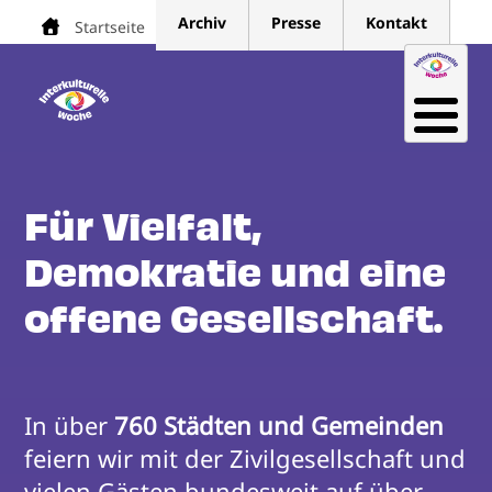
Direkt
Archiv
Presse
Kontakt
Startseite
Pfadnavigation
zum
Inhalt
Für Vielfalt,
Demokratie und eine
offene Gesellschaft.
In über 
760 Städten und Gemeinden
feiern wir mit der Zivilgesellschaft und 
vielen Gästen bundesweit auf über 