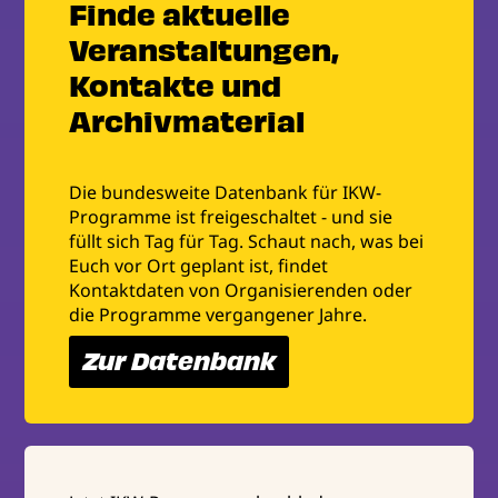
Finde aktuelle
Veranstaltungen,
Kontakte und
Archivmaterial
Die bundesweite Datenbank für IKW-
Programme ist freigeschaltet - und sie
füllt sich Tag für Tag. Schaut nach, was bei
Euch vor Ort geplant ist, findet
Kontaktdaten von Organisierenden oder
die Programme vergangener Jahre.
Zur Datenbank