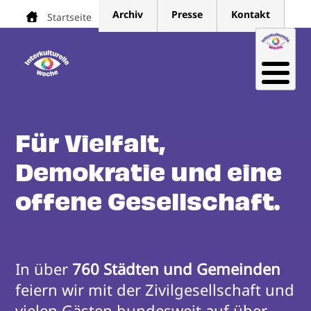
Direkt
Archiv
Presse
Kontakt
Startseite
Pfadnavigation
zum
Inhalt
Für Vielfalt,
Demokratie und eine
offene Gesellschaft.
In über 
760 Städten und Gemeinden
feiern wir mit der Zivilgesellschaft und 
vielen Gästen bundesweit auf über 