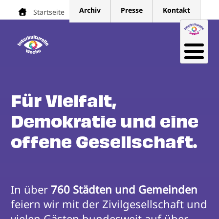
Direkt
Archiv
Presse
Kontakt
Startseite
Pfadnavigation
zum
Inhalt
Für Vielfalt,
Demokratie und eine
offene Gesellschaft.
In über 
760 Städten und Gemeinden
feiern wir mit der Zivilgesellschaft und 
vielen Gästen bundesweit auf über 