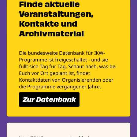
Finde aktuelle
Veranstaltungen,
Kontakte und
Archivmaterial
Die bundesweite Datenbank für IKW-
Programme ist freigeschaltet - und sie
füllt sich Tag für Tag. Schaut nach, was bei
Euch vor Ort geplant ist, findet
Kontaktdaten von Organisierenden oder
die Programme vergangener Jahre.
Zur Datenbank