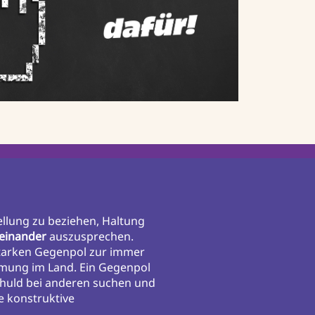
ellung zu beziehen, Haltung
einander
auszusprechen.
starken Gegenpol zur immer
mmung im Land. Ein Gegenpol
chuld bei anderen suchen und
ne konstruktive