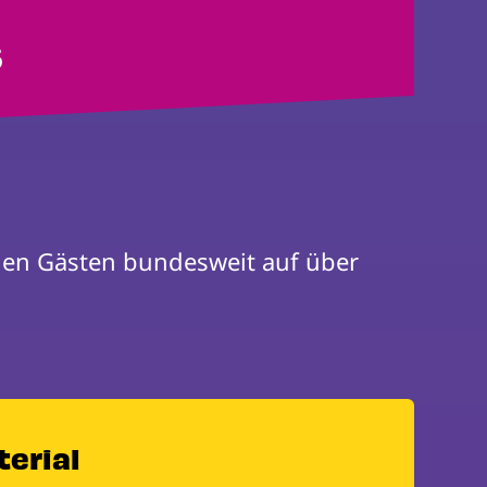
6
 feiern wir mit der Zivilgesellschaft und vielen Gästen bundesweit auf über 
terial