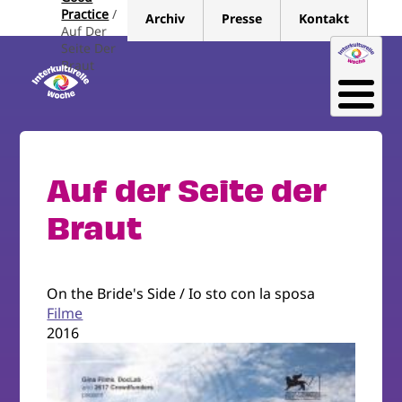
Direkt
Practice
Archiv
Presse
Kontakt
zum
Auf Der
Seite Der
Inhalt
Braut
Auf der Seite der
Braut
On the Bride's Side / Io sto con la sposa
Filme
2016