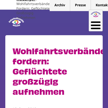
Direkt
Wohlfahrtsverbände
Archiv
Presse
Kontak
zum
Fordern: Geflüchtete
Großzügig
Inhalt
Aufnehmen
Wohlfahrtsverbände
fordern:
Geflüchtete
großzügig
aufnehmen