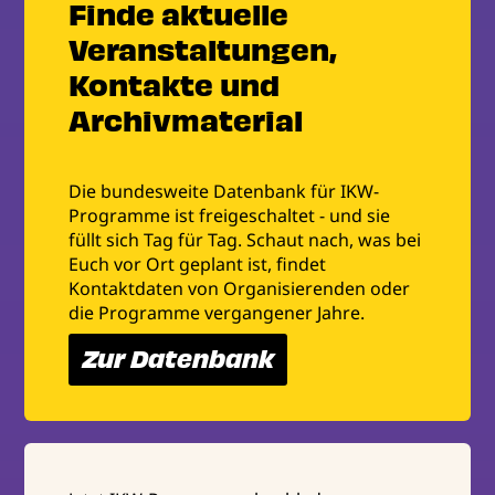
Finde aktuelle
Veranstaltungen,
Kontakte und
Archivmaterial
Die bundesweite Datenbank für IKW-
Programme ist freigeschaltet - und sie
füllt sich Tag für Tag. Schaut nach, was bei
Euch vor Ort geplant ist, findet
Kontaktdaten von Organisierenden oder
die Programme vergangener Jahre.
Zur Datenbank