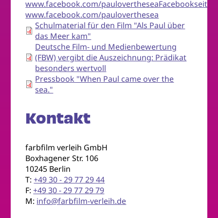
www.facebook.com/paulovertheseaFacebookseite
www.facebook.com/pauloverthesea
Schulmaterial für den Film "Als Paul über
das Meer kam"
Deutsche Film- und Medienbewertung
(FBW) vergibt die Auszeichnung: Prädikat
besonders wertvoll
Pressbook "When Paul came over the
sea."
Kontakt
farbfilm verleih GmbH
Boxhagener Str. 106
10245 Berlin
T:
+49 30 - 29 77 29 44
F:
+49 30 - 29 77 29 79
M:
info@farbfilm-verleih.de