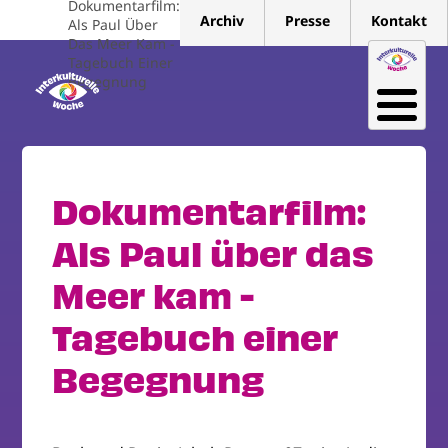
Dokumentarfilm:
Direkt
Archiv
Presse
Kontakt
Als Paul Über
zum
Das Meer Kam -
Inhalt
Tagebuch Einer
Begegnung
Dokumentarfilm:
Als Paul über das
Meer kam -
Tagebuch einer
Begegnung