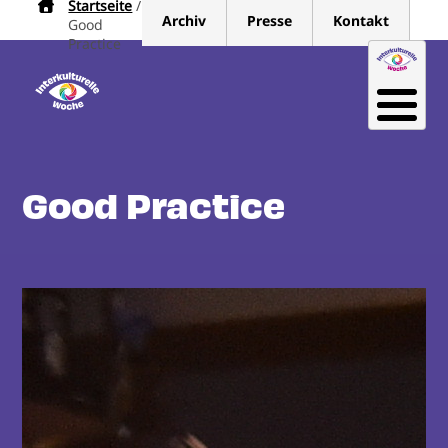
Startseite
Pfadnavigation
Direkt
Archiv
Presse
Kontakt
Good
zum
Practice
Inhalt
Good Practice