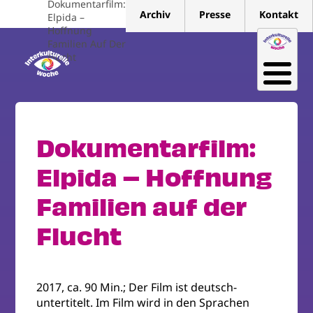
Dokumentarfilm:
Direkt
Archiv
Presse
Kontakt
Elpida –
zum
Hoffnung
Inhalt
Familien Auf Der
Flucht
Dokumentarfilm:
Elpida – Hoffnung
Familien auf der
Flucht
2017, ca. 90 Min.; Der Film ist deutsch-
untertitelt. Im Film wird in den Sprachen