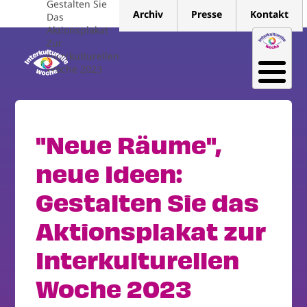
Gestalten Sie
Direkt
Archiv
Presse
Kontakt
Das
zum
Aktionsplakat
Inhalt
Zur
Interkulturellen
Woche 2023
"Neue Räume",
neue Ideen:
Gestalten Sie das
Aktionsplakat zur
Interkulturellen
Woche 2023