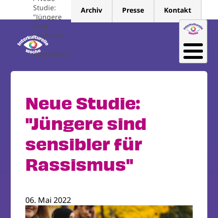
Direkt
Studie:
Archiv
Presse
Kontakt
zum
"Jüngere
Sind
Inhalt
Sensibler
Für
Rassismus"
Neue Studie:
"Jüngere sind
sensibler für
Rassismus"
06. Mai 2022