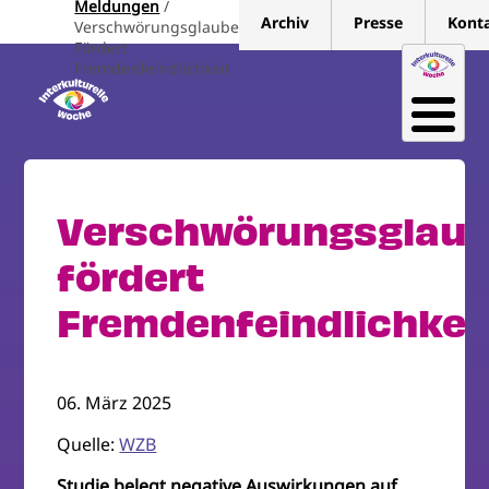
Meldungen
Direkt
Archiv
Presse
Kont
Verschwörungsglaube
zum
Fördert
Inhalt
Fremdenfeindlichkeit
Verschwörungsglau
fördert
Fremdenfeindlichkei
06. März 2025
Quelle:
WZB
Studie belegt negative Auswirkungen auf