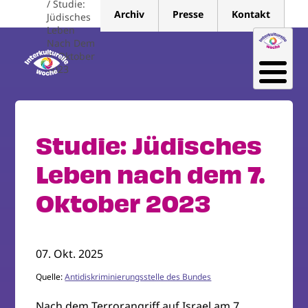
Studie:
Direkt
Archiv
Presse
Kontakt
Jüdisches
zum
Leben
Inhalt
Nach Dem
7. Oktober
2023
Studie: Jüdisches
Leben nach dem 7.
Oktober 2023
07. Okt. 2025
Quelle:
Antidiskriminierungsstelle des Bundes
Nach dem Terrorangriff auf Israel am 7.