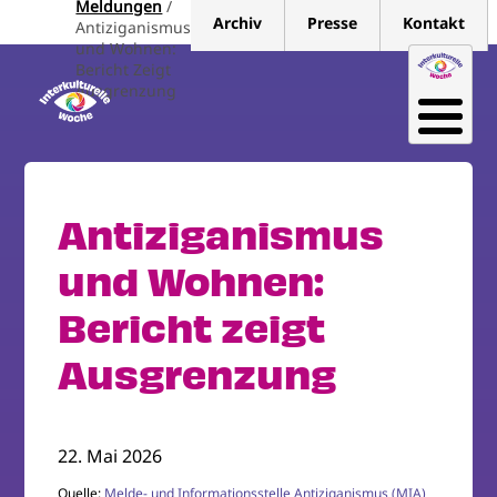
Meldungen
Direkt
Archiv
Presse
Kontakt
Antiziganismus
zum
und Wohnen:
Inhalt
Bericht Zeigt
Ausgrenzung
Antiziganismus
und Wohnen:
Bericht zeigt
Ausgrenzung
22. Mai 2026
Quelle:
Melde- und Informationsstelle Antiziganismus (MIA)