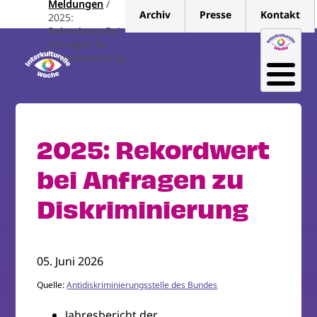
Meldungen
Direkt
Archiv
Presse
Kontakt
2025:
zum
Rekordwert Bei
Inhalt
Anfragen Zu
Diskriminierung
2025: Rekordwert
bei Anfragen zu
Diskriminierung
05. Juni 2026
Quelle:
Antidiskriminierungsstelle des Bundes
Jahresbericht der