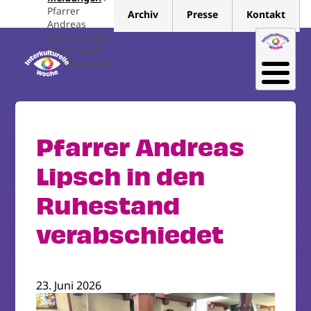
Direkt
Pfarrer
Archiv
Presse
Kontakt
zum
Andreas
Lipsch In Den
Inhalt
Ruhestand
Verabschiedet
Pfarrer Andreas
Lipsch in den
Ruhestand
verabschiedet
23. Juni 2026