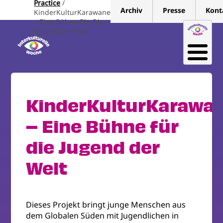
Practice
Direkt
Archiv
Presse
Kont
KinderKulturKarawane
zum
– Eine Bühne Für Die
Inhalt
Jugend Der Welt
KinderKulturKarawa
– Eine Bühne für
die Jugend der
Welt
Dieses Projekt bringt junge Menschen aus
dem Globalen Süden mit Jugendlichen in