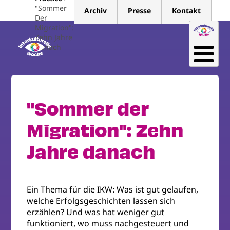
Direkt
"Sommer
Archiv
Presse
Kontakt
zum
Der
Migration":
Inhalt
Zehn Jahre
Danach
"Sommer der
Migration": Zehn
Jahre danach
Ein Thema für die IKW: Was ist gut gelaufen,
welche Erfolgsgeschichten lassen sich
erzählen? Und was hat weniger gut
funktioniert, wo muss nachgesteuert und