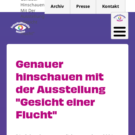
Direkt
Hinschauen
Archiv
Presse
Kontakt
zum
Mit Der
Ausstellung
Inhalt
"Gesicht
Einer
Flucht"
Genauer
hinschauen mit
der Ausstellung
"Gesicht einer
Flucht"