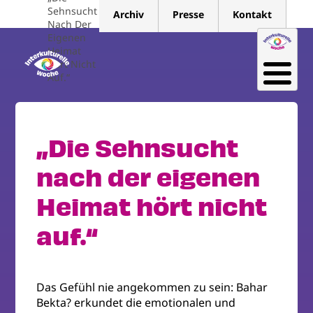
Direkt
Sehnsucht
Archiv
Presse
Kontakt
zum
Nach Der
Eigenen
Inhalt
Heimat
Hört Nicht
Auf.“
„Die Sehnsucht
nach der eigenen
Heimat hört nicht
auf.“
Das Gefühl nie angekommen zu sein: Bahar
Bekta? erkundet die emotionalen und