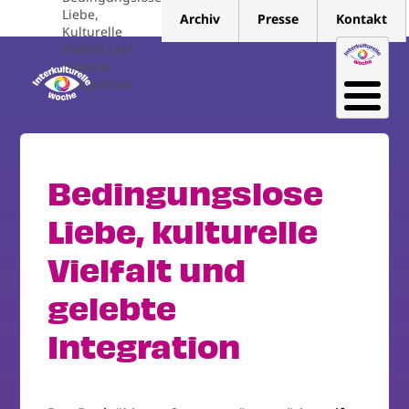
Direkt
Liebe,
Archiv
Presse
Kontakt
zum
Kulturelle
Vielfalt und
Inhalt
Gelebte
Integration
Bedingungslose
Liebe, kulturelle
Vielfalt und
gelebte
Integration