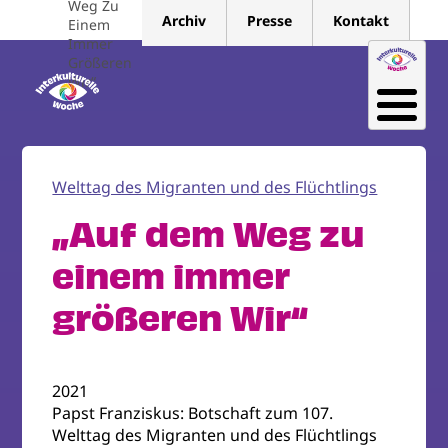
Weg Zu
Direkt
Archiv
Presse
Kontakt
Einem
zum
Immer
Inhalt
Größeren
Wir“
Welttag des Migranten und des Flüchtlings
„Auf dem Weg zu
einem immer
größeren Wir“
2021
Papst Franziskus: Botschaft zum 107.
Welttag des Migranten und des Flüchtlings