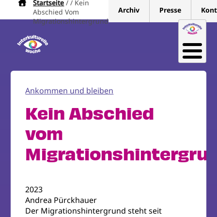
Startseite
Kein
Pfadnavigation
Direkt
Archiv
Presse
Kont
Abschied Vom
zum
Migrationshintergrund
Inhalt
Ankommen und bleiben
Kein Abschied
vom
Migrationshintergru
2023
Andrea Pürckhauer
Der Migrationshintergrund steht seit