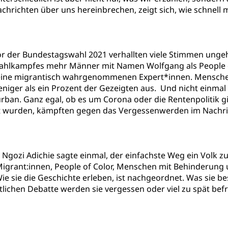
chrichten über uns hereinbrechen, zeigt sich, wie schnell
r der Bundestagswahl 2021 verhallten viele Stimmen unge
hlkampfes mehr Männer mit Namen Wolfgang als People o
eine migrantisch wahrgenommenen Expert*innen. Mensche
niger als ein Prozent der Gezeigten aus. Und nicht einmal e
Turban. Ganz egal, ob es um Corona oder die Rentenpolitik
et wurden, kämpften gegen das Vergessenwerden im Nachri
 Ngozi Adichie sagte einmal, der einfachste Weg ein Volk z
 Migrant:innen, People of Color, Menschen mit Behinderu
Wie sie die Geschichte erleben, ist nachgeordnet. Was sie b
chen Debatte werden sie vergessen oder viel zu spät befrag