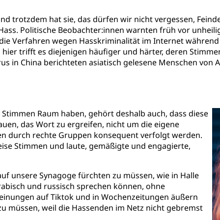
. Und trotzdem hat sie, das dürfen wir nicht vergessen, Fei
 Hass. Politische Beobachter:innen warnten früh vor unhei
ie Verfahren wegen Hasskriminalität im Internet während 
h hier trifft es diejenigen häufiger und härter, deren Stimm
rus in China berichteten asiatisch gelesene Menschen von 
tige Stimmen Raum haben, gehört deshalb auch, dass diese
auen, das Wort zu ergreifen, nicht um die eigene
en durch rechte Gruppen konsequent verfolgt werden.
 leise Stimmen und laute, gemäßigte und engagierte,
uf unsere Synagoge fürchten zu müssen, wie in Halle
arabisch und russisch sprechen können, ohne
Meinungen auf Tiktok und in Wochenzeitungen äußern
u müssen, weil die Hassenden im Netz nicht gebremst