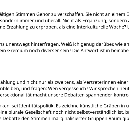
vielfältigen Stimmen Gehör zu verschaffen. Sie nicht an eine
, sondern immer und überall. Nicht als Ergänzung, sondern 
me Erzählung zu erproben, als eine Interkulturelle Woche? 
uns unentwegt hinterfragen. Weiß ich genug darüber, wie 
in Gremium noch diverser sein? Die Antwort ist in beinahe j
rzählung und nicht nur als zweitens, als Vertreterinnen ein
nbleiben, und fragen: Wen vergesse ich? Wir sprechen heut
ntersektionalität macht unsere Debatten spannender, kontrov
en, sei Identitätspolitik. Es zeichne künstliche Gräben in u
 plurale Gesellschaft noch nicht selbstverständlich ist, br
che Debatte den Stimmen marginalisierter Gruppen Raum gi