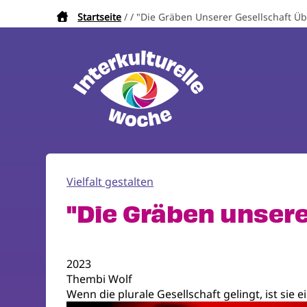
Direkt
Startseite
"Die Gräben Unserer Gesellschaft Ü
Pfadnavigation
zum
Inhalt
Vielfalt gestalten
"Die Gräben unser
2023
Thembi Wolf
Wenn die plurale Gesellschaft gelingt, ist sie e