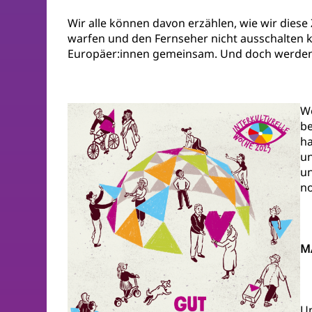
Wir alle können davon erzählen, wie wir dies
warfen und den Fernseher nicht ausschalten ko
Europäer:innen gemeinsam. Und doch werden 
We
be
ha
un
un
no
M
Un