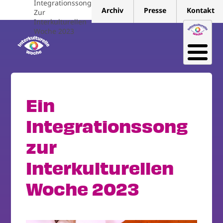
Integrationssong
Direkt
Archiv
Presse
Kontakt
Zur
zum
Interkulturellen
Inhalt
Woche 2023
Ein
Integrationssong
zur
Interkulturellen
Woche 2023