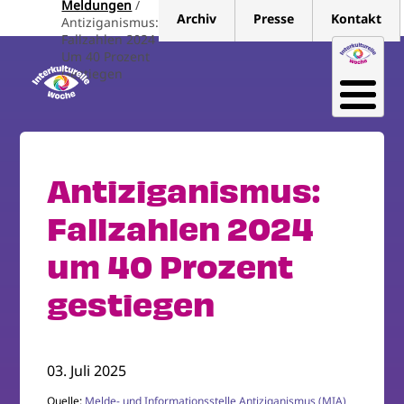
Meldungen
Direkt
Archiv
Presse
Kontakt
Antiziganismus:
zum
Fallzahlen 2024
Inhalt
Um 40 Prozent
Gestiegen
Antiziganismus:
Fallzahlen 2024
um 40 Prozent
gestiegen
03. Juli 2025
Quelle:
Melde- und Informationsstelle Antiziganismus (MIA)