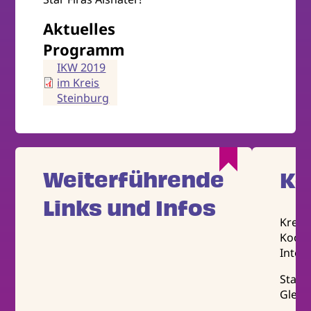
Aktuelles
Programm
IKW 2019
im Kreis
Steinburg
Weiterführende
Ko
Links und Infos
Kreis
Koord
Integ
Stadt
Gleic