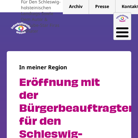
Für Den Schleswig-
Direkt
Archiv
Presse
Kontak
holsteinischen
zum
Landtags Sowie
Inhalt
Dem Autor &
YouTube-Star Firas
Alshater
In meiner Region
Eröffnung mit
der
Bürgerbeauftragten
für den
Schleswig-