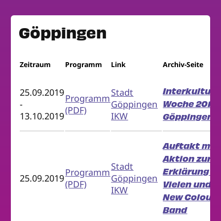
Göppingen
Zeitraum
Programm
Link
Archiv-Seite
Interkulture
25.09.2019
Stadt
Programm
Woche 2019 
-
Göppingen
(PDF)
13.10.2019
IKW
Göppingen
Auftakt mit
Aktion zur
Stadt
Erklärung d
Programm
25.09.2019
Göppingen
(PDF)
Vielen und
IKW
New Colour
Band