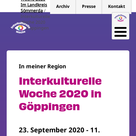
Direkt
Im Landkreis
Archiv
Presse
Kontakt
zum
Sömmerda
Interkulturelle
Inhalt
Woche 2020
In Göppingen
In meiner Region
Interkulturelle
Woche 2020 in
Göppingen
23. September 2020
-
11.