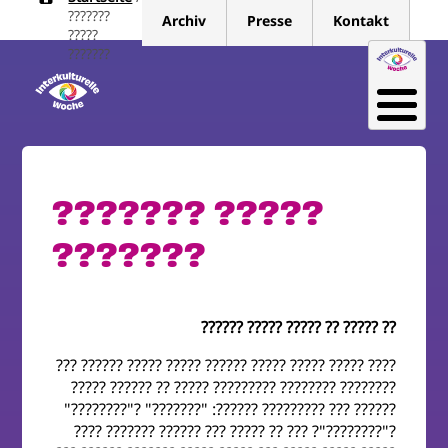
Pfadnavigation
Direkt
???????
Archiv
Presse
Kontakt
zum
?????
???????
Inhalt
??????? ?????
???????
?? ????? ?? ????? ????? ??????
???? ????? ????? ????? ?????? ????? ????? ?????? ???
???????? ???????? ????????? ????? ?? ?????? ?????
?????? ??? ????????? ??????: "???????" ?"????????"
?"????????"? ??? ?? ????? ??? ?????? ??????? ????