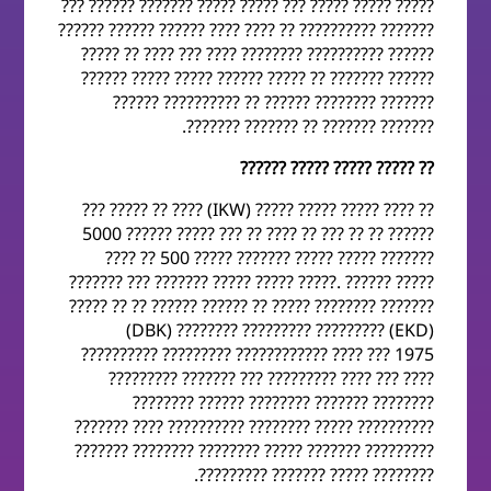
????? ????? ????? ??? ????? ????? ??????? ?????? ???
??????? ?????????? ?? ???? ???? ?????? ?????? ??????
?????? ?????????? ???????? ???? ??? ???? ?? ?????
?????? ??????? ?? ????? ?????? ????? ????? ??????
??????? ???????? ?????? ?? ?????????? ??????
??????? ??????? ?? ??????? ???????.
?? ????? ????? ????? ??????
?? ???? ????? ????? ????? (IKW) ???? ?? ????? ???
?????? ?? ?? ??? ?? ???? ?? 5000 ?????? ????? ???
???? ?? 500 ????? ??????? ????? ????? ???????
??????? ??? ??????? ????? ????? ?????. ?????? ?????
????? ?? ?? ?????? ?????? ?? ????? ???????? ???????
(DBK) ???????? ????????? ????????? (EKD)
?????????? ????????? ???????????? ???? ??? 1975
???? ??? ???? ????????? ??? ??????? ?????????
???????? ??????? ???????? ?????? ????????
?????????? ????? ???????? ?????????? ???? ???????
????????? ??????? ????? ???????? ???????? ???????
???????? ????? ??????? ?????????.