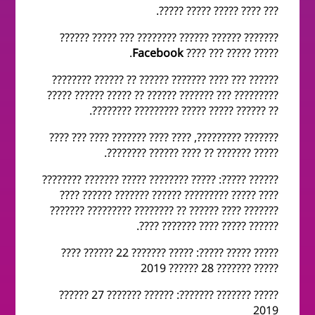
??? ???? ????? ????? ?????.
??????? ?????? ?????? ???????? ??? ????? ??????
.
Facebook
????? ????? ??? ????
?????? ??? ???? ??????? ?????? ?? ?????? ????????
????????? ??? ??????? ?????? ?? ????? ?????? ?????
?? ?????? ????? ????? ????????? ????????.
??????? ?????????, ???? ???? ??????? ???? ??? ????
????? ??????? ?? ???? ?????? ????????.
?????? ?????: ????? ???????? ????? ??????? ????????
???? ????? ????????? ?????? ??????? ?????? ????
??????? ???? ?????? ?? ???????? ????????? ???????
?????? ????? ???? ??????? ????.
????? ????? ?????: ????? ??????? 22 ?????? ????
????? ??????? 28 ?????? 2019
????? ??????? ???????: ?????? ??????? 27 ??????
2019