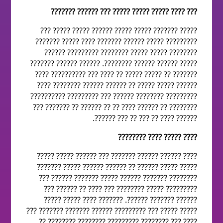
??? ???? ????? ????? ????? ??? ?????? ???????
????? ??????? ????? ????? ?????? ????? ????? ???
????????? ????? ?????? ??????? ???? ????? ???????
???????? ????? ????? ???????? ????????? ??????
????? ?????? ?????? ????????. ?????? ?????? ???????
??????? ?? ????? ????? ?? ???? ??? ?????????? ????
?????? ????? ????? ?? ?????? ?????? ???????? ????
????????? ???????? ?????? ??? ????????? ??????????
???????? ?? ?????? ???? ?? ?? ?????? ?? ??????? ???
?????? ???? ?? ??? ?? ??? ??????.
???? ????? ???? ????????
???? ?????? ?????? ??????? ??? ?????? ????? ?????
????? ????? ?????? ?? ?????? ?????? ????? ???????
???????? ??????? ?????? ????? ??????? ?????? ???
????????? ????? ???????? ??? ???? ?? ?????? ???
?????? ??????? ??????. ??????? ???? ????? ?????
????? ????? ??? ????????? ?????? ??????? ??????? ???
???? ??? ???????? ????????? ???????? ???????? ??