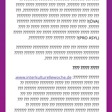
??????? ??? ???????. ????? ???? ??????? ????? ?????
????? ???? ?????????? ?? ????? ????? ?????????. ???
??? ??? ????? ??? ?????? ?????? ????????? ????????
(ÖVA)? ???? ??? ?????? ?? ??????? ??????? ???????
??????. ????? ???? ????? ????? ????? ????? ?? ????
????? ????? ??????? ???????? ????? ??? ??????? ?????
(PRO ASYL)? ?????? ?????? ???? ?????????.
?????? ?????? ??? ???? ??????? ????????? ?????????
????????? ????????? ??????? ???? ????? ?????? ?????
?????? ???????? ?? ????? ??? ????.
????? ????? ????
.
www.interkulturellewoche.de
?????? ????????:
??? ????? ??????? ??? ????? ???????? ???????? ??
???? ????? ???????? ?????? ?????????? ??????? ???
??? ??????? ????? ???? ????????? ??????? ??? ???
????? ????? ???????? ????????. ????? ????? ??? ???
???? ???? ????? ?????????? ??? ???? ?????? ??
??????? ?????? ?????? ?????????? ????? ???? ???????