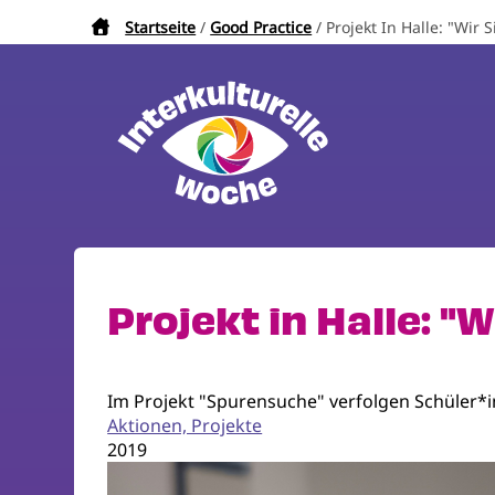
Direkt
Startseite
Good Practice
Projekt In Halle: "Wir
Pfadnavigation
zum
Inhalt
Projekt in Halle: "
Im Projekt "Spurensuche" verfolgen Schüler*i
Aktionen, Projekte
2019