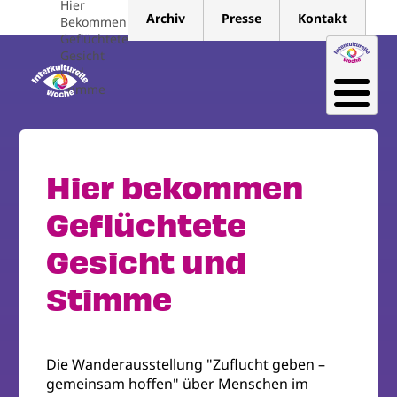
Hier
Direkt
Archiv
Presse
Kontakt
Bekommen
zum
Geflüchtete
Inhalt
Gesicht
und
Stimme
Hier bekommen
Geflüchtete
Gesicht und
Stimme
Die Wanderausstellung "Zuflucht geben –
gemeinsam hoffen" über Menschen im