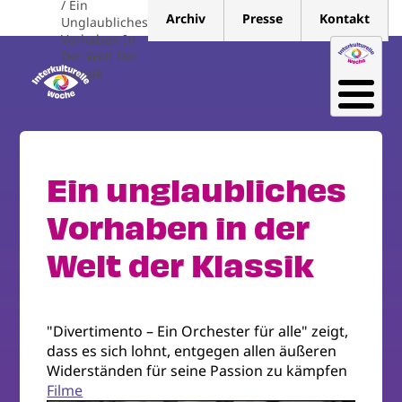
Ein
Direkt
Archiv
Presse
Kontakt
Unglaubliches
zum
Vorhaben In
Inhalt
Der Welt Der
Klassik
Ein unglaubliches
Vorhaben in der
Welt der Klassik
"Divertimento – Ein Orchester für alle" zeigt,
dass es sich lohnt, entgegen allen äußeren
Widerständen für seine Passion zu kämpfen
Filme