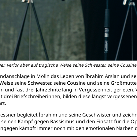
er, verlor aber auf tragische Weise seine Schwester, seine Cousine
ndanschläge in Mölln das Leben von İbrahim Arslan und sei
 Weise seine Schwester, seine Cousine und seine Großmutter.
den und fast drei Jahrzehnte lang in Vergessenheit gerieten
rei Briefschreiberinnen, bilden diese längst vergessenen 
rt.
essner begleitet İbrahim und seine Geschwister und zeichne
h seinen Kampf gegen Rassismus und den Einsatz für die O
 hingegen kämpft immer noch mit den emotionalen Narben 