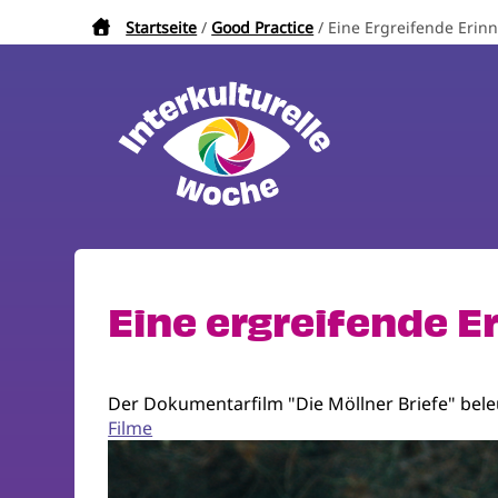
Direkt
Startseite
Good Practice
Eine Ergreifende Erin
Pfadnavigation
zum
Inhalt
Eine ergreifende E
Der Dokumentarfilm "Die Möllner Briefe" bele
Filme