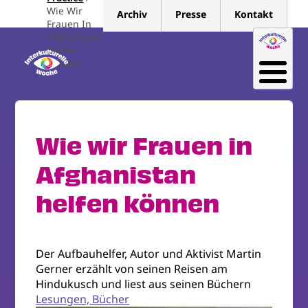
Direkt
Wie Wir
Archiv
Presse
Kontakt
zum
Frauen In
Afghanistan
Inhalt
Helfen
Können
Wie wir Frauen in
Afghanistan
helfen können
Der Aufbauhelfer, Autor und Aktivist Martin
Gerner erzählt von seinen Reisen am
Hindukusch und liest aus seinen Büchern
Lesungen, Bücher