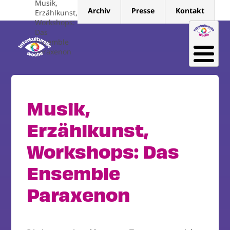
Musik,
Direkt
Archiv
Presse
Kontakt
Erzählkunst,
zum
Workshops:
Inhalt
Das
Ensemble
Paraxenon
Musik,
Erzählkunst,
Workshops: Das
Ensemble
Paraxenon