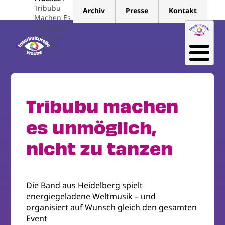
Direkt
Tribubu
Archiv
Presse
Kontakt
zum
Machen Es
Unmöglich,
Inhalt
Nicht Zu
Tanzen
Tribubu machen
es unmöglich,
nicht zu tanzen
Die Band aus Heidelberg spielt
energiegeladene Weltmusik – und
organisiert auf Wunsch gleich den gesamten
Event