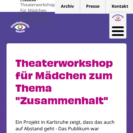
Direkt
Theaterworkshop
Archiv
Presse
Kontakt
zum
Für Mädchen
Zum Thema
Inhalt
"Zusammenhalt"
Theaterworkshop
für Mädchen zum
Thema
"Zusammenhalt"
Ein Projekt in Karlsruhe zeigt, dass das auch
auf Abstand geht - Das Publikum war