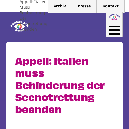
Appell: Italien
Direkt
Archiv
Presse
Kontakt
Muss
zum
Behinderung
Inhalt
Der
Seenotrettung
Beenden
Appell: Italien
muss
Behinderung der
Seenotrettung
beenden