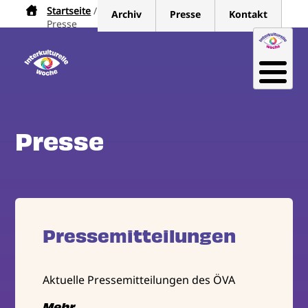
Direkt
Startseite
Pfadnavigation
Archiv
Presse
Kontakt
zum
Presse
Inhalt
Presse
Pressemitteilungen
Aktuelle Pressemitteilungen des ÖVA
Mehr