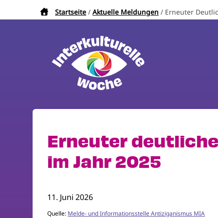
Direkt
Startseite
Aktuelle Meldungen
Erneuter Deutlic
Pfadnavigation
zum
Inhalt
Erneuter deutliche
im Jahr 2025
11. Juni 2026
Quelle:
Melde- und Informationsstelle Antiziganismus MIA