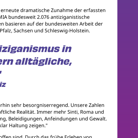
ne erneute dramatische Zunahme der erfassten
 MIA bundesweit 2.076 antiziganistische
len basieren auf der bundesweiten Arbeit der
Pfalz, Sachsen und Schleswig-Holstein.
iziganismus in
n alltägliche,
"
iz
terhin sehr besorgniserregend. Unsere Zahlen
aftliche Realität. Immer mehr Sinti, Roma und
ung, Beleidigungen, Anfeindungen und Gewalt.
lar Haltung zeigen."
roffen sind. Durch das frühe Erleben von