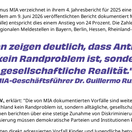
smus MIA verzeichnet in ihrem 4. Jahresbericht für 2025 ei
 dem am 9. Juni 2026 veröffentlichten Bericht dokumentiert
älle) entspricht dies einem Anstieg von 24 Prozent. Die Zah
ionalen Meldestellen in Bayern, Berlin, Hessen, Rheinland-
n zeigen deutlich, dass Ant
ein Randproblem ist, sonder
gesellschaftliche Realität.
IA-Geschäftsführer Dr. Guillermo Ru
V.
, erklärt: "Die von MIA dokumentierten Vorfälle sind wei
chland kein Randproblem ist, sondern alltägliche, gesellsch
en berichten über eine stetige Zunahme von Diskriminier
ierung müssen demokratische Parteien und Institutionen k
ten direkt adressierten Vorfall Kinder und Jugendliche bet