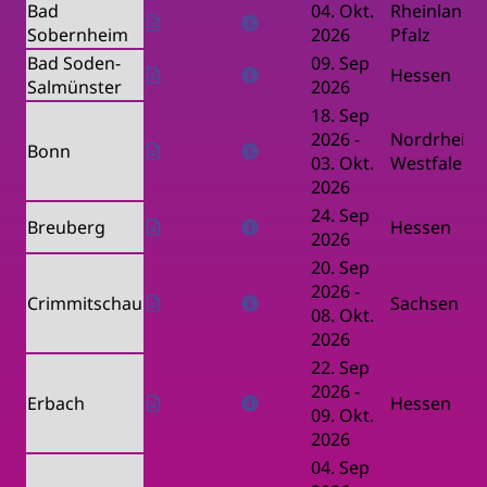
Bad
04. Okt.
Rheinland-
Sobernheim
2026
Pfalz
Bad Soden-
09. Sep
Hessen
Salmünster
2026
18. Sep
2026
-
Nordrhein-
Bonn
03. Okt.
Westfalen
2026
24. Sep
Breuberg
Hessen
2026
20. Sep
2026
-
Crimmitschau
Sachsen
08. Okt.
2026
22. Sep
2026
-
Erbach
Hessen
09. Okt.
2026
04. Sep