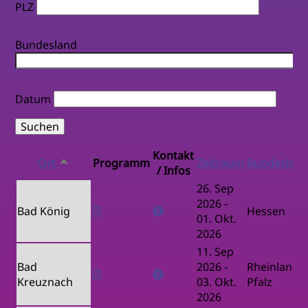
PLZ
Bundesland
Datum
Kontakt
Ort
Programm
Zeitraum
Bundeslan
Absteigend
/ Infos
sortieren
26. Sep
2026
-
Bad König
Hessen
01. Okt.
2026
11. Sep
Bad
2026
-
Rheinland-
Kreuznach
03. Okt.
Pfalz
2026