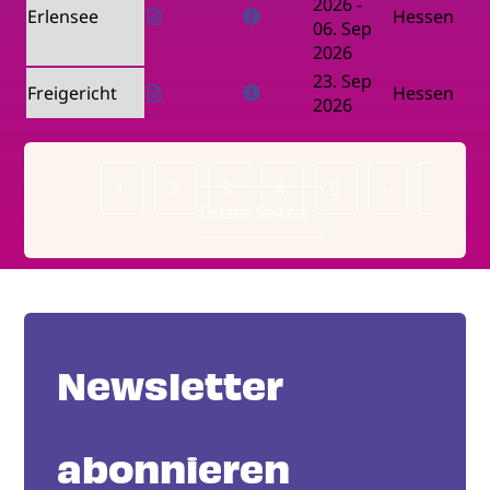
2026
-
Erlensee
Hessen
06. Sep
2026
23. Sep
Freigericht
Hessen
2026
Page
1
Page
2
Page
3
Page
4
Page
5
Nächste
››
Letzte
Seitennummerierung
Letzte Seite »
Seite
Seite
Newsletter
abonnieren