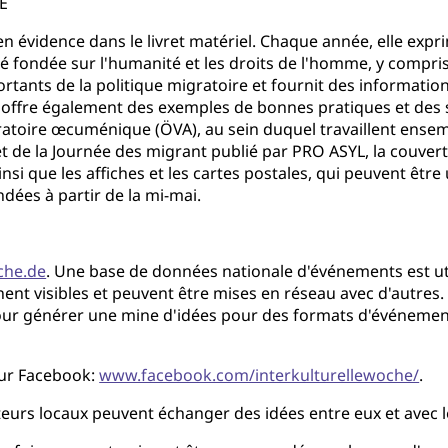
E
 évidence dans le livret matériel. Chaque année, elle expr
été fondée sur l'humanité et les droits de l'homme, y compris 
ants de la politique migratoire et fournit des information
le offre également des exemples de bonnes pratiques et des
aratoire œcuménique (ÖVA), au sein duquel travaillent ensem
ivret de la Journée des migrant publié par PRO ASYL, la couve
insi que les affiches et les cartes postales, qui peuvent êtr
dées à partir de la mi-mai.
che.de
. Une base de données nationale d'événements est ut
nnent visibles et peuvent être mises en réseau avec d'autres. 
pour générer une mine d'idées pour des formats d'événemen
 sur Facebook:
www.facebook.com/interkulturellewoche/
.
rs locaux peuvent échanger des idées entre eux et avec l