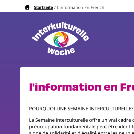
Direkt
Startseite
L'information En French
Pfadnavigation
zum
Inhalt
l'information en F
POURQUOI UNE SEMAINE INTERCULTURELLE?
La Semaine interculturelle offre un vrai cadre
préoccupation fondamentale peut être identifié
signe de solidarité et d'égalité entre les peup