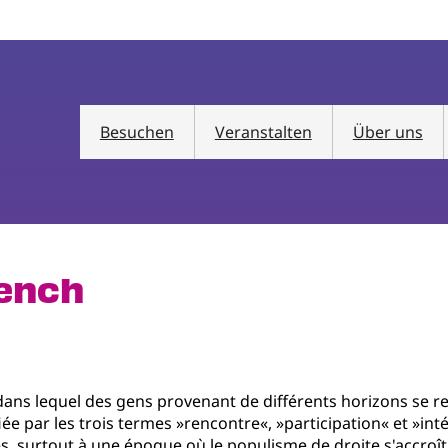
Besuchen
Veranstalten
Über uns
rench
 dans lequel des gens provenant de différents horizons se 
e par les trois termes »rencontre«, »participation« et »inté
les, surtout à une époque où le populisme de droite s'accroî