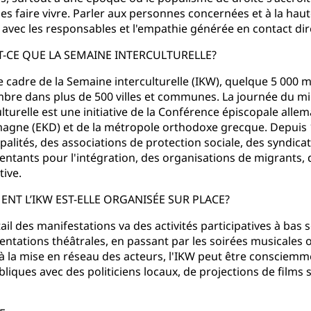
les faire vivre. Parler aux personnes concernées et à la haut
 avec les respons­ables et l'empathie générée en contact dir
T-CE QUE LA SEMAINE INTERCULTURELLE?
e cadre de la Semaine interculturelle (IKW), quelque 5 000 m
bre dans plus de 500 villes et communes. La journée du mig
ulturelle est une initiative de la Conférence épiscopale alle
magne (EKD) et de la métropole orthodoxe grecque. Depuis 1
palités, des associations de protection sociale, des syndicat
entants pour l'intégration, des organisations de migrants
tive.
NT L’IKW EST-ELLE ORGANISÉE SUR PLACE?
ail des manifestations va des activités participatives à bas s
entations théâtrales, en passant par les soirées musicales o
à la mise en réseau des acteurs, l'IKW peut être consciemm
liques avec des politiciens ­locaux, de projections de films