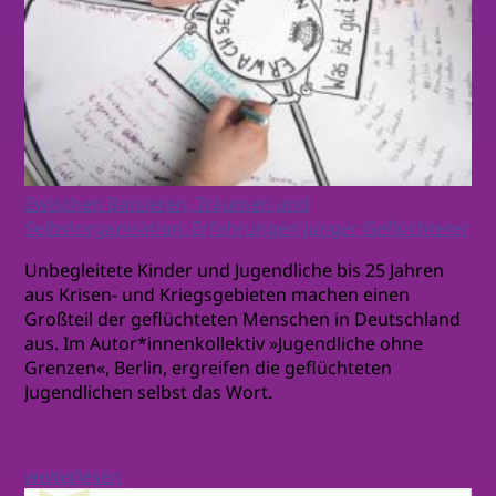
Zwischen Barrieren, Träumen und
Selbstorganisation: Erfahrungen junger Geflüchteter
Unbegleitete Kinder und Jugendliche bis 25 Jahren
aus Krisen- und Kriegsgebieten machen einen
Großteil der geflüchteten Menschen in Deutschland
aus. Im Autor*innenkollektiv »Jugendliche ohne
Grenzen«, Berlin, ergreifen die geflüchteten
Jugendlichen selbst das Wort.
weiterlesen