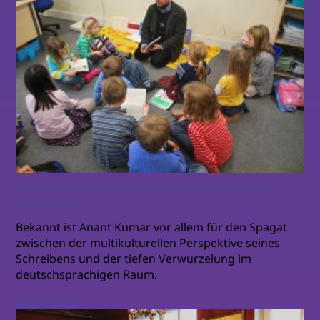
Der Autor Anant Kumar bietet Workshops und
Lesungen an
Bekannt ist Anant Kumar vor allem für den Spagat
zwischen der multikulturellen Perspektive seines
Schreibens und der tiefen Verwurzelung im
deutschsprachigen Raum.
weiterlesen