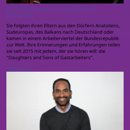
Erinnerungen teilen: "Das ist auch meine
Geschichte"
Sie folgten ihren Eltern aus den Dörfern Anatoliens,
Südeuropas, des Balkans nach Deutschland oder
kamen in einem Arbeiterviertel der Bundesrepublik
zur Welt. Ihre Erinnerungen und Erfahrungen teilen
sie seit 2015 mit jedem, der sie hören will: die
"Daughters and Sons of Gastarbeiters".
weiterlesen