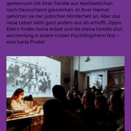
gemeinsam mit ihrer Familie aus Aserbaidschan
nach Deutschland gekommen. In ihrer Heimat
gehörten sie der jüdischen Minderheit an. Aber das
neue Leben sieht ganz anders aus als erhofft. Zippis
Eltern finden keine Arbeit und die kleine Familie sitzt
wochenlang in einem tristen Flüchtlingsheim fest –
eine harte Probe!
weiterlesen