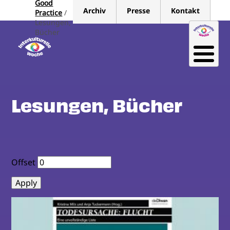
Good
Direkt
Archiv
Presse
Kontakt
Practice
zum
Lesungen,
Inhalt
Bücher
Lesungen, Bücher
Offset