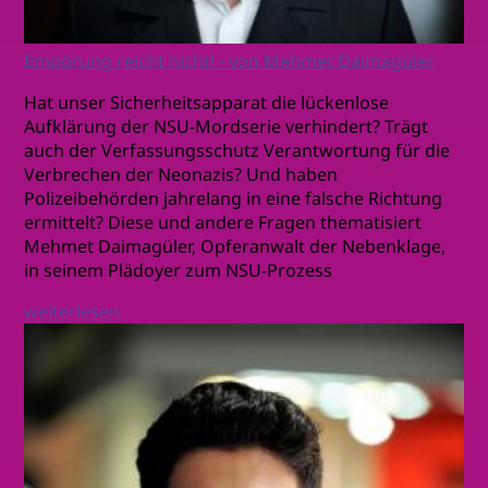
Empörung reicht nicht! - von Mehmet Daimagüler
Hat unser Sicherheitsapparat die lückenlose
Aufklärung der NSU-Mordserie verhindert? Trägt
auch der Verfassungsschutz Verantwortung für die
Verbrechen der Neonazis? Und haben
Polizeibehörden jahrelang in eine falsche Richtung
ermittelt? Diese und andere Fragen thematisiert
Mehmet Daimagüler, Opferanwalt der Nebenklage,
in seinem Plädoyer zum NSU-Prozess
weiterlesen