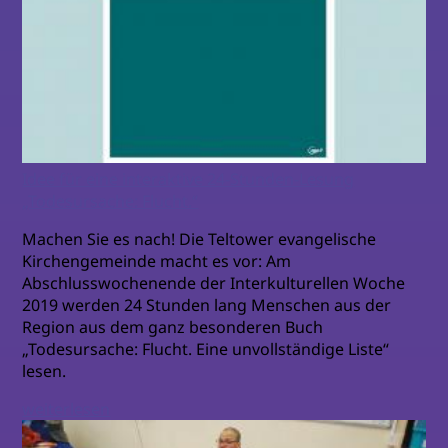
Idee für eine interaktive 24-Stunden-Lesung
„Todesursache: Flucht.“
Machen Sie es nach! Die Teltower evangelische
Kirchengemeinde macht es vor: Am
Abschlusswochenende der Interkulturellen Woche
2019 werden 24 Stunden lang Menschen aus der
Region aus dem ganz besonderen Buch
„Todesursache: Flucht. Eine unvollständige Liste“
lesen.
weiterlesen