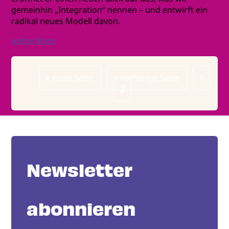
gemeinhin „Integration“ nennen – und entwirft ein
radikal neues Modell davon.
weiterlesen
Erste
« erste Seite
Vorherige
< vorherige Seite
Page
1
Seitennummerierung
Seite
Seite
Page
2
Newsletter
abonnieren