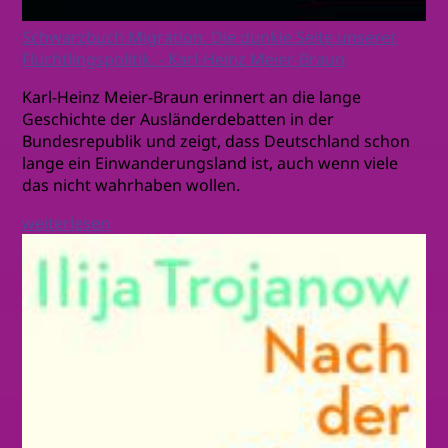
Schwarzbuch Migration. Die dunkle Seite unserer
Flüchtlingspolitik. - Karl-Heinz Meier-Braun
Karl-Heinz Meier-Braun erinnert an die lange
Geschichte der Ausländerdebatten in der
Bundesrepublik und zeigt, dass Deutschland schon
lange ein Einwanderungsland ist, auch wenn viele
das nicht wahrhaben wollen.
weiterlesen