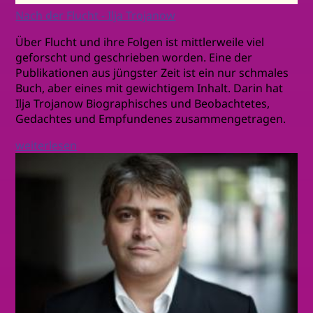
Nach der Flucht - Ilja Trojanow
Über Flucht und ihre Folgen ist mittlerweile viel
geforscht und geschrieben worden. Eine der
Publikationen aus jüngster Zeit ist ein nur schmales
Buch, aber eines mit gewichtigem Inhalt. Darin hat
Ilja Trojanow Biographisches und Beobachtetes,
Gedachtes und Empfundenes zusammengetragen.
weiterlesen