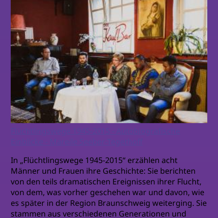
Flüchtlingswege 1945-2015 - Autobiografische
Einblicke - Mareile Seeber-Tegethoff
In „Flüchtlingswege 1945-2015“ erzählen acht
Männer und Frauen ihre Geschichte: Sie berichten
von den teils dramatischen Ereignissen ihrer Flucht,
von dem, was vorher geschehen war und davon, wie
es später in der Region Braunschweig weiterging. Sie
stammen aus verschiedenen Generationen und