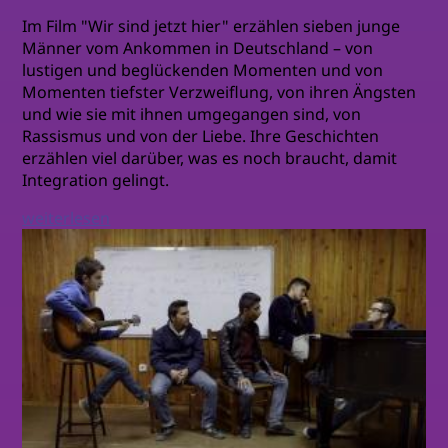
Im Film "Wir sind jetzt hier" erzählen sieben junge
Männer vom Ankommen in Deutschland – von
lustigen und beglückenden Momenten und von
Momenten tiefster Verzweiflung, von ihren Ängsten
und wie sie mit ihnen umgegangen sind, von
Rassismus und von der Liebe. Ihre Geschichten
erzählen viel darüber, was es noch braucht, damit
Integration gelingt.
weiterlesen