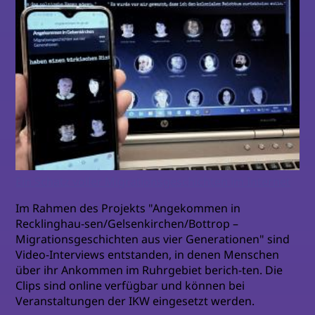
Ein Schatz voller Migrationsgeschichten im Internet
Im Rahmen des Projekts "Angekommen in
Recklinghau-sen/Gelsenkirchen/Bottrop –
Migrationsgeschichten aus vier Generationen" sind
Video-Interviews entstanden, in denen Menschen
über ihr Ankommen im Ruhrgebiet berich-ten. Die
Clips sind online verfügbar und können bei
Veranstaltungen der IKW eingesetzt werden.