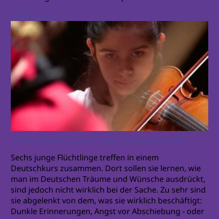
weiterlesen
„Deutschkurs“ – Ein einzigartiges Team-Projekt
Sechs junge Flüchtlinge treffen in einem
Deutschkurs zusammen. Dort sollen sie lernen, wie
man im Deutschen Träume und Wünsche ausdrückt,
sind jedoch nicht wirklich bei der Sache. Zu sehr sind
sie abgelenkt von dem, was sie wirklich beschäftigt:
Dunkle Erinnerungen, Angst vor Abschiebung - oder