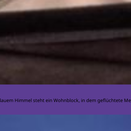
blauem Himmel steht ein Wohnblock, in dem geflüchtete Me