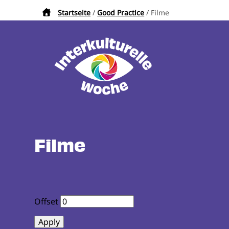
Direkt
Startseite
Good Practice
Filme
Pfadnavigation
zum
Inhalt
Filme
Offset