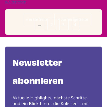
weiterlesen
Erste
« erste Seite
Vorherige
< vorherige Seite
Seitennummerierung
Seite
…
Page
2
Seite
Page
3
Page
4
Newsletter
abonnieren
Aktuelle Highlights, nächste Schritte
und ein Blick hinter die Kulissen – mit