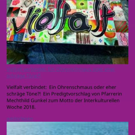
Vielfalt verbindet: Ein Ohrenschmaus oder eher
schräge Töne?!
Vielfalt verbindet: Ein Ohrenschmaus oder eher
schräge Töne?! Ein Predigtvorschlag von Pfarrerin
Mechthild Gunkel zum Motto der Interkulturellen
Woche 2018.
weiterlesen