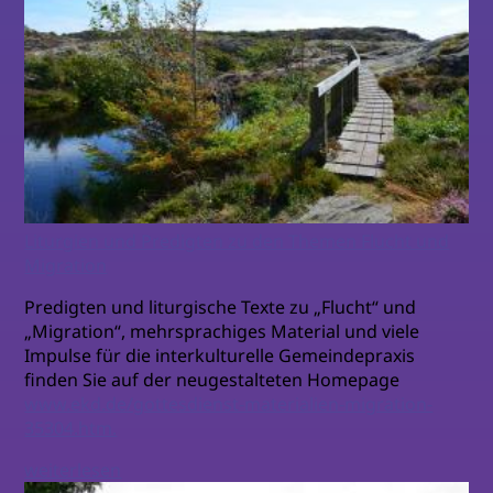
Liturgien und Predigten zu den Themen Flucht und
Migration
Predigten und liturgische Texte zu „Flucht“ und
„Migration“, mehrsprachiges Material und viele
Impulse für die interkulturelle Gemeindepraxis
finden Sie auf der neugestalteten Homepage
www.ekd.de/gottesdienst-materialien-migration-
35304.htm.
weiterlesen