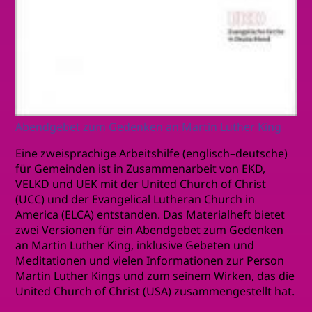
Abendgebet zum Gedenken an Martin Luther King
Eine zweisprachige Arbeitshilfe (englisch–deutsche)
für Gemeinden ist in Zusammen­arbeit von EKD,
VELKD und UEK mit der United Church of Christ
(UCC) und der Evangelical Lutheran Church in
America (ELCA) entstanden. Das Materialheft bietet
zwei Versionen für ein Abendgebet zum Gedenken
an Martin Luther King, inklusive Gebeten und
Meditationen und vielen Informationen zur Person
Martin Luther Kings und zum seinem Wirken, das die
United Church of Christ (USA) zusammengestellt hat.