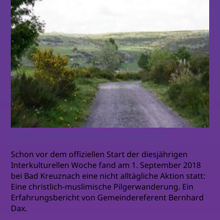
Christen und Muslime pilgern zusammen
Schon vor dem offiziellen Start der diesjährigen
Interkulturellen Woche fand am 1. September 2018
bei Bad Kreuznach eine nicht alltägliche Aktion statt:
Eine christlich-muslimische Pilgerwanderung. Ein
Erfahrungsbericht von Gemeindereferent Bernhard
Dax.