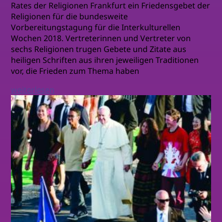
Rates der Religionen Frankfurt ein Friedensgebet der
Religionen für die bundesweite
Vorbereitungstagung für die Interkulturellen
Wochen 2018. Vertreterinnen und Vertreter von
sechs Religionen trugen Gebete und Zitate aus
heiligen Schriften aus ihren jeweiligen Traditionen
vor, die Frieden zum Thema haben
weiterlesen