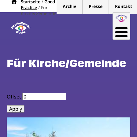
Startseite
Good
Pfadnavigation
Direkt
Archiv
Presse
Kontakt
Practice
Für
zum
Kirche/Gemeinde
Inhalt
Für Kirche/Gemeinde
Offset