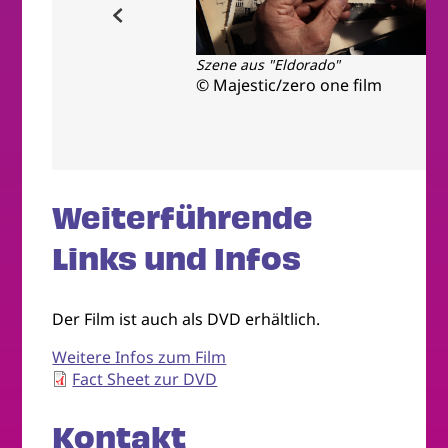
Szene aus "Eldorado"
ldorado"
© Majestic/zero one film
ero one film
Weiterführende
Links und Infos
Der Film ist auch als DVD erhältlich.
Weitere Infos zum Film
Fact Sheet zur DVD
Kontakt