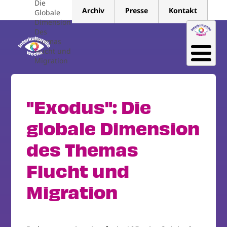
Die
Direkt
Archiv
Presse
Kontakt
Globale
zum
Dimension
Inhalt
Des
Themas
Flucht und
Migration
"Exodus": Die
globale Dimension
des Themas
Flucht und
Migration